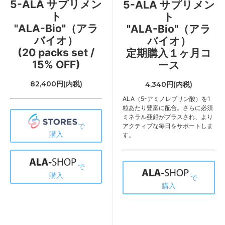
5-ALA サプリメン
5-ALA サプリメン
ト
ト
"ALA-Bio"（アラ
"ALA-Bio"（アラ
バイオ）
バイオ）
(20 packs set /
定期購入１ヶ月コ
15% OFF)
ース
82,400円(内税)
4,340円(内税)
ALA（5-アミノレブリン酸）を1
粒あたり豊富に配合。さらに必須
ミネラル亜鉛がプラスされ、より
で
アクティブな毎日をサポートしま
購入
す。
で
購入
で
購入